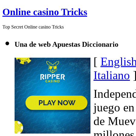
Online casino Tricks
Top Secret Online casino Tricks
Una de web Apuestas Diccionario
[
Englis
Italiano
Independ
juego en
de Muev
millones