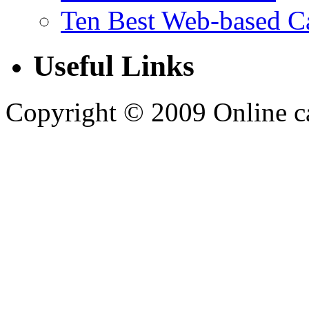
Ten Best Web-based C
Useful Links
Copyright © 2009 Online cas