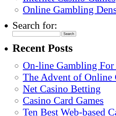
Online Gambling Dens
Search for:
Recent Posts
On-line Gambling For
The Advent of Online 
Net Casino Betting
Casino Card Games
Ten Best Web-based C