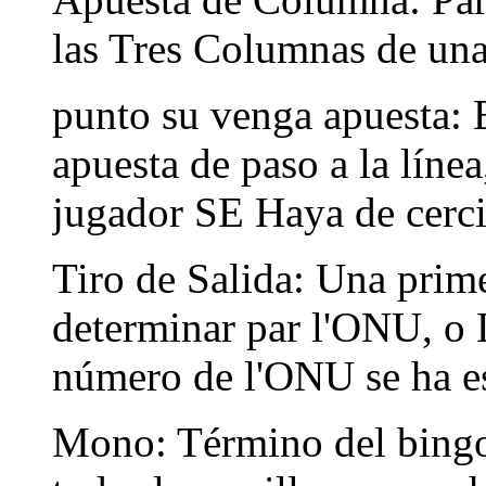
las Tres Columnas de una
punto su venga apuesta: 
apuesta de paso a la líne
jugador SE Haya de cerc
Tiro de Salida: Una prim
determinar par l'ONU, o 
número de l'ONU se ha es
Mono: Término del bingo,