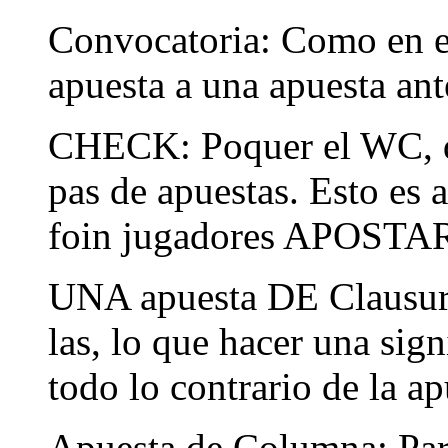
Convocatoria: Como en el
apuesta a una apuesta ant
CHECK: Poquer el WC, d'
pas de apuestas. Esto es 
foin jugadores APOSTAR
UNA apuesta DE Clausura
las, lo que hacer una sign
todo lo contrario de la ap
Apuesta de Columna: Pa