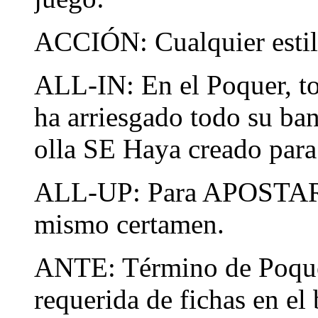
ACCIÓN: Cualquier estil
ALL-IN: En el Poquer, t
ha arriesgado todo su ba
olla SE Haya creado para
ALL-UP: Para APOSTAR e
mismo certamen.
ANTE: Término de Poquer 
requerida de fichas en el