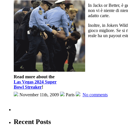
In Jacks or Better, è 
non vi è niente di nie
adatto carte.
Inoltre, in Jokers Wil
gioco migliore. Se si 
reale ha un payout est
Read more about the
Las Vegas 2024 Super
Bowl Streaker
!
November 11th, 2009
Paris
No comments
Recent Posts