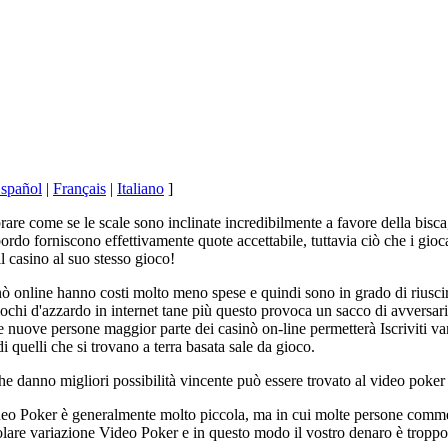
spañol
|
Français
|
Italiano
]
re come se le scale sono inclinate incredibilmente a favore della bisc
bordo forniscono effettivamente quote accettabile, tuttavia ciò che i gioc
il casino al suo stesso gioco!
nò online hanno costi molto meno spese e quindi sono in grado di riusci
ochi d'azzardo in internet tane più questo provoca un sacco di avversari 
re nuove persone maggior parte dei casinò on-line permetterà Iscriviti van
 quelli che si trovano a terra basata sale da gioco.
che danno migliori possibilità vincente può essere trovato al video poker
deo Poker è generalmente molto piccola, ma in cui molte persone commet
lare variazione Video Poker e in questo modo il vostro denaro è troppo