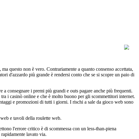
a, ma questo non è vero. Contrariamente a quanto consenso accettata,
atori d'azzardo più grande è rendersi conto che se si scopre un paio di
re a consegnare i premi più grandi e outs pagare anche più frequenti.
tra i casinò online e che è molto buono per gli scommettitori internet.
taggi e promozioni di tutti i giorni. I rischi a sale da gioco web sono
 web e tavoli della roulette web.
tono l'errore critico è di scommessa con un less-than-piena
 rapidamente lavato via.