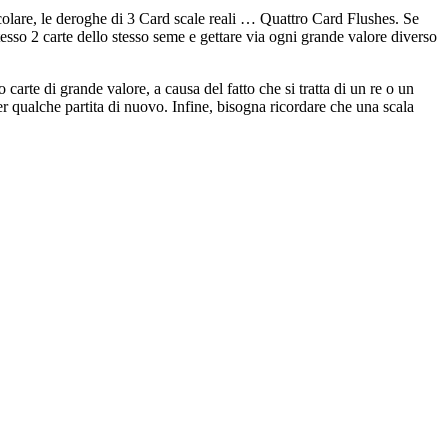
colare, le deroghe di 3 Card scale reali … Quattro Card Flushes. Se
esso 2 carte dello stesso seme e gettare via ogni grande valore diverso
rte di grande valore, a causa del fatto che si tratta di un re o un
r qualche partita di nuovo. Infine, bisogna ricordare che una scala