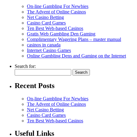
On-line Gambling For Newbies
The Advent of Online Casinos
Net Casino Betting
Casino Card Games
Ten Best Web-based Casinos
Gratis Web Gambling Den Gaming
Complimentary Wagering Plans – master manual
casinos in canada
Internet Casino Games
Online Gambling Dens and Gaming on the Internet
Search for:
Recent Posts
On-line Gambling For Newbies
The Advent of Online Casinos
Net Casino Betting
Casino Card Games
Ten Best Web-based Casinos
Useful Links