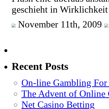
geschieht in Wirklichkeit 
November 11th, 2009
Recent Posts
On-line Gambling For
The Advent of Online 
Net Casino Betting