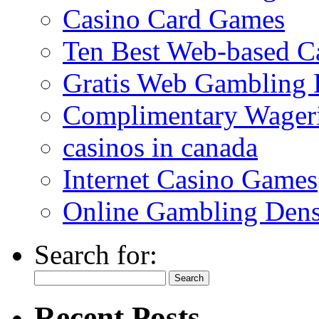
Casino Card Games
Ten Best Web-based C
Gratis Web Gambling
Complimentary Wageri
casinos in canada
Internet Casino Games
Online Gambling Dens
Search for:
Recent Posts