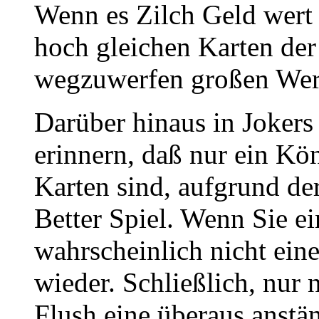
Wenn es Zilch Geld wert 
hoch gleichen Karten der
wegzuwerfen großen Wert
Darüber hinaus in Jokers 
erinnern, daß nur ein Kö
Karten sind, aufgrund der
Better Spiel. Wenn Sie ei
wahrscheinlich nicht ein
wieder. Schließlich, nur n
Flush eine überaus anstä