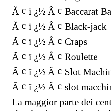
Ã ¢ ï ¿½ Â ¢ Baccarat B
Ã ¢ ï ¿½ Â ¢ Black-jack
Ã ¢ ï ¿½ Â ¢ Craps
Ã ¢ ï ¿½ Â ¢ Roulette
Ã ¢ ï ¿½ Â ¢ Slot Machi
Ã ¢ ï ¿½ Â ¢ slot macchi
La maggior parte dei cen