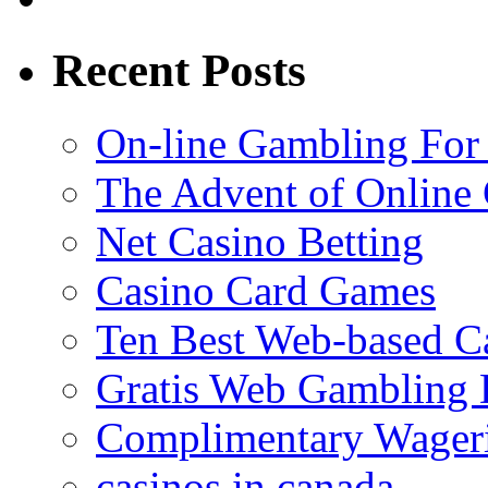
Recent Posts
On-line Gambling For
The Advent of Online 
Net Casino Betting
Casino Card Games
Ten Best Web-based C
Gratis Web Gambling
Complimentary Wageri
casinos in canada