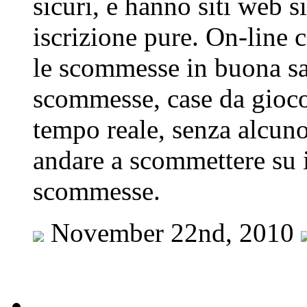
sicuri, e hanno siti web s
iscrizione pure. On-line 
le scommesse in buona sal
scommesse, case da gioco
tempo reale, senza alcuno
andare a scommettere su i
scommesse.
November 22nd, 2010