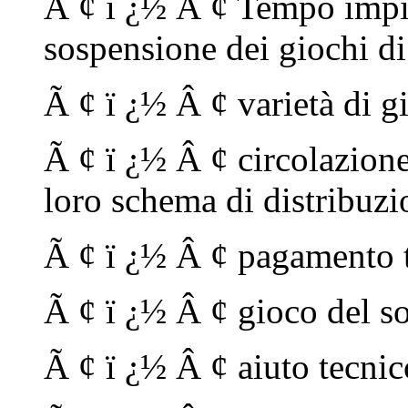
Ã ¢ ï ¿½ Â ¢ Tempo impie
sospensione dei giochi di
Ã ¢ ï ¿½ Â ¢ varietà di gi
Ã ¢ ï ¿½ Â ¢ circolazione
loro schema di distribuzi
Ã ¢ ï ¿½ Â ¢ pagamento 
Ã ¢ ï ¿½ Â ¢ gioco del so
Ã ¢ ï ¿½ Â ¢ aiuto tecnic