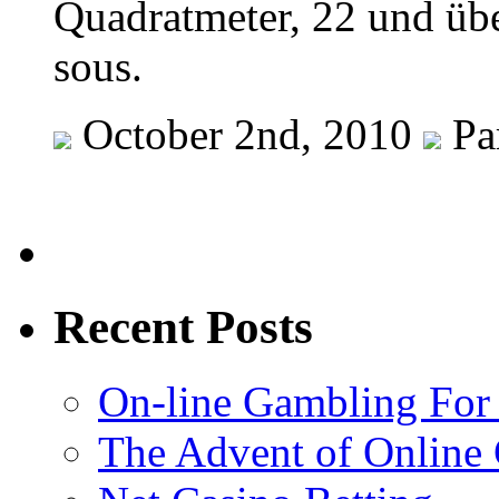
Quadratmeter, 22 und übe
sous.
October 2nd, 2010
Pa
Recent Posts
On-line Gambling For
The Advent of Online 