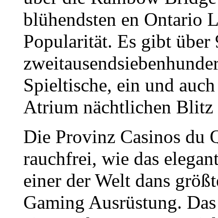
blühendsten en Ontario 
Popularität. Es gibt üb
zweitausendsiebenhunder
Spieltische, ein und auc
Atrium nächtlichen Blitz 
Die Provinz Casinos du Q
rauchfrei, wie das elegan
einer der Welt dans größ
Gaming Ausrüstung. Das