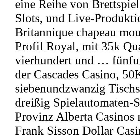
eine Reihe von Brettspie
Slots, und Live-Produkti
Britannique chapeau mou
Profil Royal, mit 35k Qu
vierhundert und … fünfu
der Cascades Casino, 50
siebenundzwanzig Tischs
dreißig Spielautomaten-Sp
Provinz Alberta Casinos 
Frank Sisson Dollar Casi