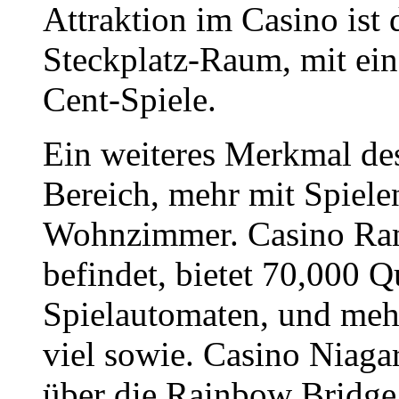
Attraktion im Casino ist
Steckplatz-Raum, mit eine
Cent-Spiele.
Ein weiteres Merkmal des
Bereich, mehr mit Spiele
Wohnzimmer. Casino Ram
befindet, bietet 70,000 Q
Spielautomaten, und mehr
viel sowie. Casino Niaga
über die Rainbow Bridge à