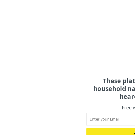
These pla
household na
hear
Free 