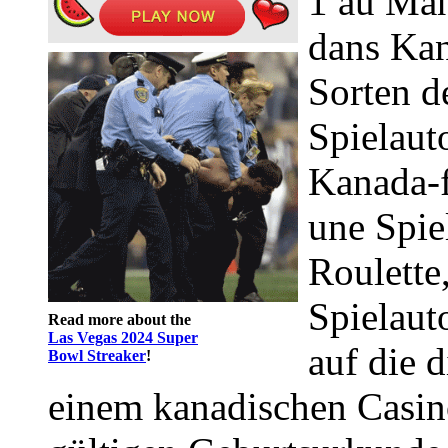
1 au Man
dans Kan
Sorten d
Spielaut
Kanada-f
une Spie
Roulette
Spielaut
Read more about the
Las Vegas 2024 Super
auf die 
Bowl Streaker
!
einem kanadischen Casin