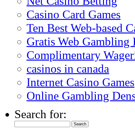
Net Casino Betting
Casino Card Games
Ten Best Web-based C
Gratis Web Gambling
Complimentary Wageri
casinos in canada
Internet Casino Games
Online Gambling Dens
Search for: