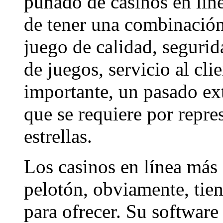
puñado de casinos en lín
de tener una combinación
juego de calidad, segurid
de juegos, servicio al cl
importante, un pasado ex
que se requiere por repre
estrellas.
Los casinos en línea más
pelotón, obviamente, tien
para ofrecer. Su software 