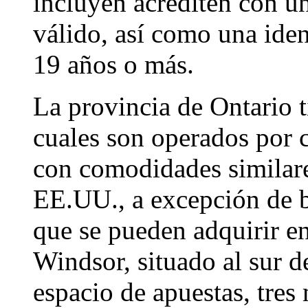
incluyen acrediten con un
válido, así como una iden
19 años o más.
La provincia de Ontario t
cuales son operados por 
con comodidades similare
EE.UU., a excepción de b
que se pueden adquirir en
Windsor, situado al sur d
espacio de apuestas, tres 