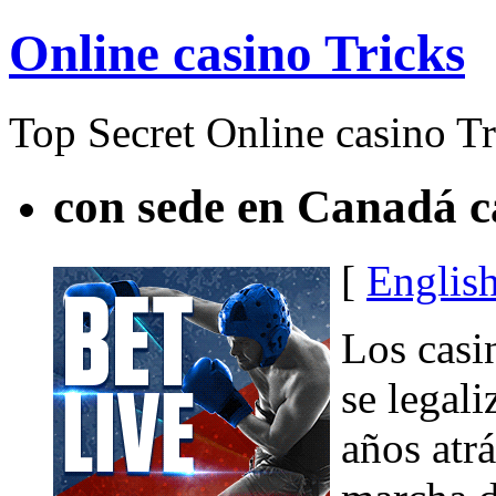
Online casino Tricks
Top Secret Online casino Tr
con sede en Canadá c
[
Englis
Los casi
se legal
años atrá