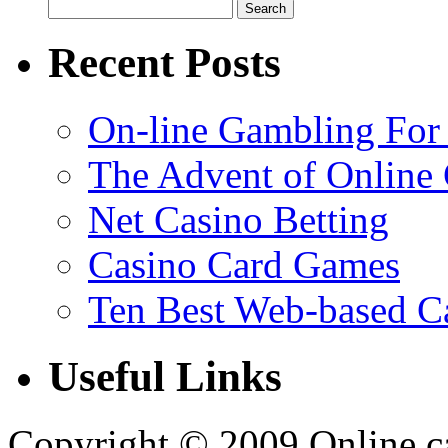
Recent Posts
On-line Gambling For
The Advent of Online 
Net Casino Betting
Casino Card Games
Ten Best Web-based C
Useful Links
Copyright © 2009 Online cas