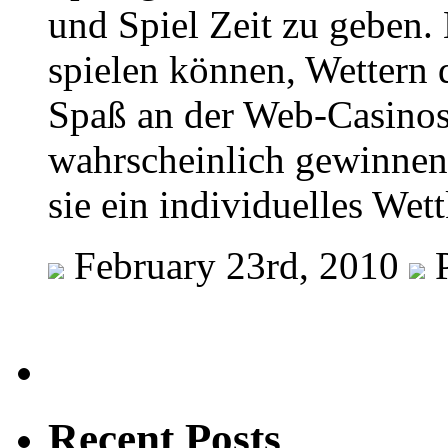
und Spiel Zeit zu geben. 
spielen können, Wettern d
Spaß an der Web-Casinos
wahrscheinlich gewinnen
sie ein individuelles Wet
February 23rd, 2010
P
Recent Posts