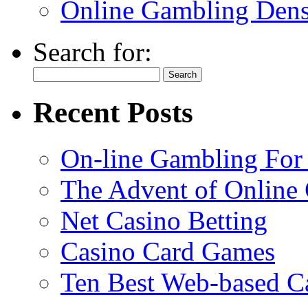
Online Gambling Dens
Search for:
Recent Posts
On-line Gambling For
The Advent of Online 
Net Casino Betting
Casino Card Games
Ten Best Web-based C