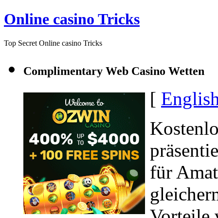
Online casino Tricks
Top Secret Online casino Tricks
Complimentary Web Casino Wetten
[
Englis
Kostenlo
präsenti
für Amat
gleicher
Vorteile