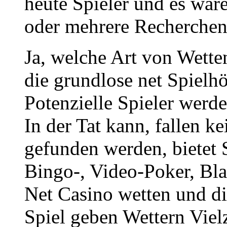
heute Spieler und es wäre
oder mehrere Recherchen
Ja, welche Art von Wette
die grundlose net Spiel
Potenzielle Spieler werde
In der Tat kann, fallen k
gefunden werden, bietet 
Bingo-, Video-Poker, Bla
Net Casino wetten und di
Spiel geben Wettern Viel