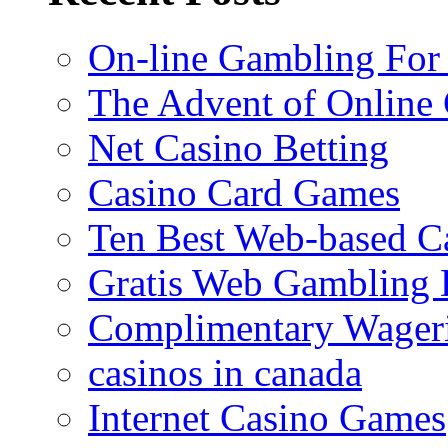
On-line Gambling For
The Advent of Online 
Net Casino Betting
Casino Card Games
Ten Best Web-based C
Gratis Web Gambling
Complimentary Wageri
casinos in canada
Internet Casino Games