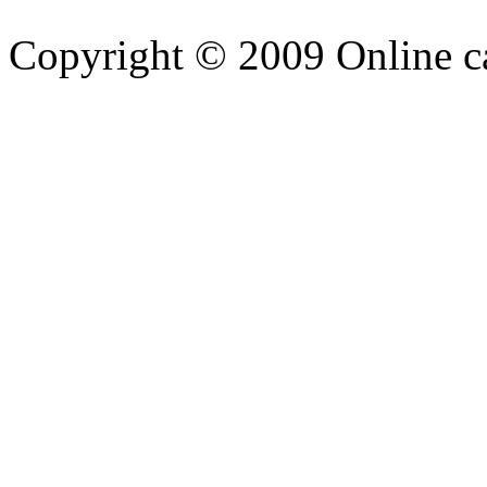
Copyright © 2009 Online cas