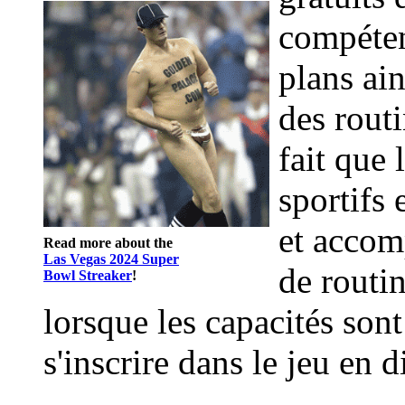
compéten
plans ain
des rout
fait que 
sportifs 
et accomp
Read more about the
Las Vegas 2024 Super
de routin
Bowl Streaker
!
lorsque les capacités sont
s'inscrire dans le jeu en 