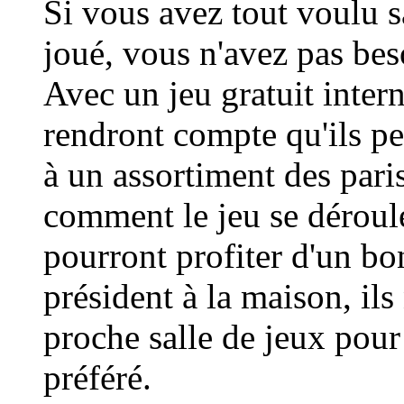
Si vous avez tout voulu 
joué, vous n'avez pas bes
Avec un jeu gratuit inter
rendront compte qu'ils p
à un assortiment des pari
comment le jeu se déroule
pourront profiter d'un b
président à la maison, ils 
proche salle de jeux pour
préféré.